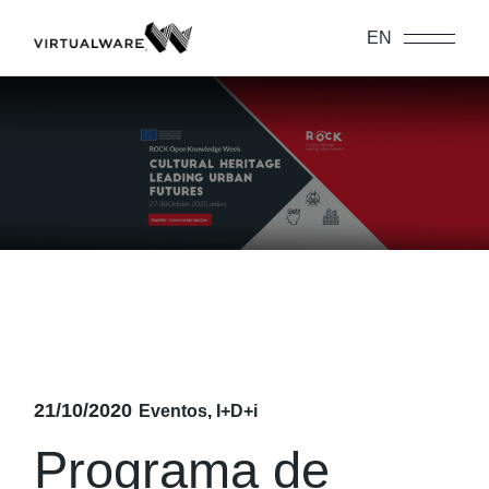
Skip
to
EN
the
content
21/10/2020
Eventos
I+D+i
Programa de