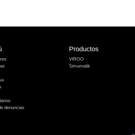
ú
Productos
ores
VIROO
ias
Simumatik
sa
s
tanos
de denuncias