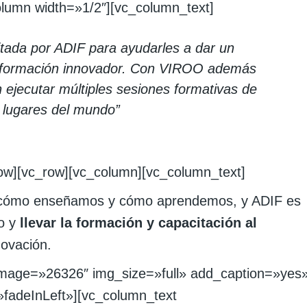
olumn width=»1/2″][vc_column_text]
tada por ADIF para ayudarles a dar un
e formación innovador. Con VIROO además
 ejecutar múltiples sesiones formativas de
 lugares del mundo”
row][vc_row][vc_column][vc_column_text]
o cómo enseñamos y cómo aprendemos, y ADIF es
to y
llevar la formación y capacitación al
novación.
 image=»26326″ img_size=»full» add_caption=»yes
fadeInLeft»][vc_column_text