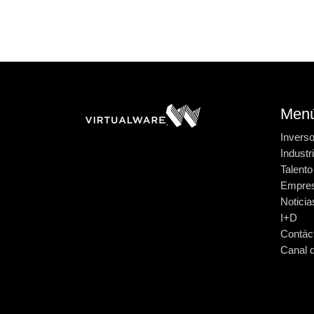
Men
Invers
Industr
Talento
Empre
Noticia
I+D
Contác
Canal 