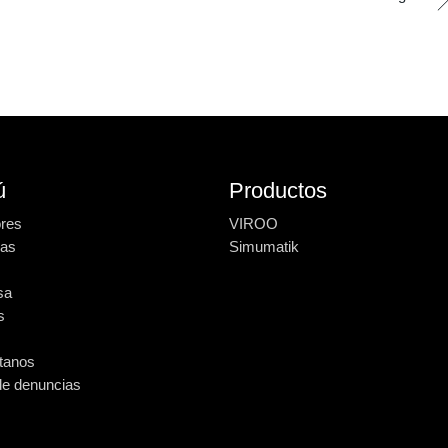
ú
Productos
ores
VIROO
ias
Simumatik
sa
s
tanos
de denuncias