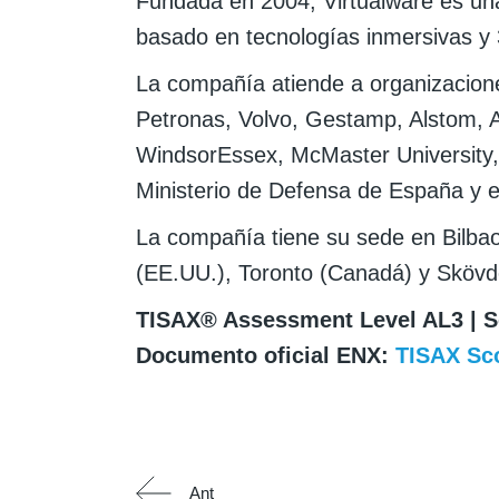
Fundada en 2004, Virtualware es una
basado en tecnologías inmersivas y 
La compañía atiende a organizacion
Petronas, Volvo, Gestamp, Alstom, A
WindsorEssex, McMaster University, l
Ministerio de Defensa de España y 
La compañía tiene su sede en Bilbao
(EE.UU.), Toronto (Canadá) y Skövd
TISAX® Assessment Level AL3 | Sc
Documento oficial ENX:
TISAX Sc
Ant