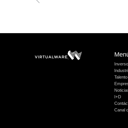
Men
Invers
Industr
Talento
Empre
Noticia
I+D
Contác
Canal 