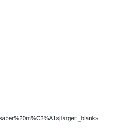
20saber%20m%C3%A1s|target:_blank»