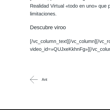
Realidad Virtual «todo en uno» que p
limitaciones.
Descubre viroo
[/vc_column_text][/vc_column][/vc_
video_id=»QUJxeKkhnFg»][/vc_colu
Ant