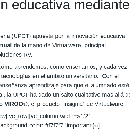
ón educativa mediante
gena (UPCT) apuesta por la innovación educativa
rtual
de la mano de Virtualware, principal
luciones RV.
o cómo aprendemos, cómo enseñamos, y cada vez
 tecnologías en el ámbito universitario. Con el
 enseñanza-aprendizaje para que el alumnado esté
l, la UPCT ha dado un salto cualitativo más allá d
do
VIROO®
, el producto “insignia” de Virtualware.
row][vc_row][vc_column width=»1/2″
ground-color: #f7f7f7 !important;}»]