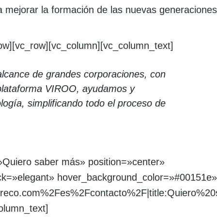
 mejorar la formación de las nuevas generaciones
row][vc_row][vc_column][vc_column_text]
 alcance de grandes corporaciones, con
 plataforma VIROO, ayudamos y
logía, simplificando todo el proceso de
»Quiero saber más» position=»center»
ck=»elegant» hover_background_color=»#00151e»
wareco.com%2Fes%2Fcontacto%2F|title:Quiero%
olumn_text]