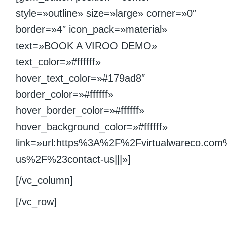
style=»outline» size=»large» corner=»0″
border=»4″ icon_pack=»material»
text=»BOOK A VIROO DEMO»
text_color=»#ffffff»
hover_text_color=»#179ad8″
border_color=»#ffffff»
hover_border_color=»#ffffff»
hover_background_color=»#ffffff»
link=»url:https%3A%2F%2Fvirtualwareco.com
us%2F%23contact-us|||»]
[/vc_column]
[/vc_row]